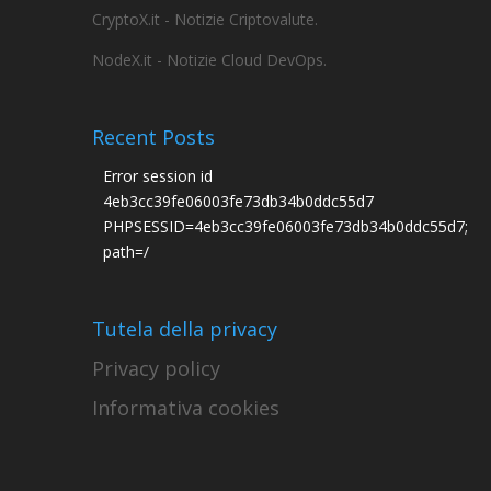
CryptoX.it - Notizie Criptovalute.
NodeX.it - Notizie Cloud DevOps.
Recent Posts
Error session id
4eb3cc39fe06003fe73db34b0ddc55d7
PHPSESSID=4eb3cc39fe06003fe73db34b0ddc55d7;
path=/
Tutela della privacy
Privacy policy
Informativa cookies