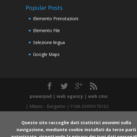
Popular Posts
Elemento Prenotazioni
Elemento File
Selezione lingua
Google Maps
powerpad | web agency | web cms
|
Milano
-
Bergamo
| P.IVA 03959170162
Questo sito raccoglie dati statistici anonimi sulla
navigazione, mediante cookie installati da terze parti
autorizzate, rispettando la privacy dei tuoi dati personal