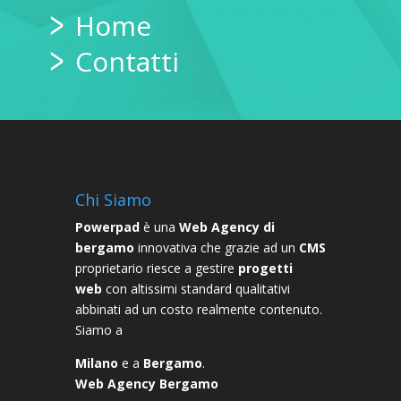
caso di violazione di legge, nonché, di
Home
opporsi al loro trattamento. Tali diritti
potranno essere esercitati rivolgendosi in
Contatti
qualsiasi momento per iscritto al
Titolare del trattamento, presso la sua
sede indicata nel sito internet medesimo.
Chi Siamo
Powerpad
è una
Web Agency di
bergamo
innovativa che grazie ad un
CMS
proprietario riesce a gestire
progetti
web
con altissimi standard qualitativi
abbinati ad un costo realmente contenuto.
Siamo a
Milano
e a
Bergamo
.
Web Agency Bergamo