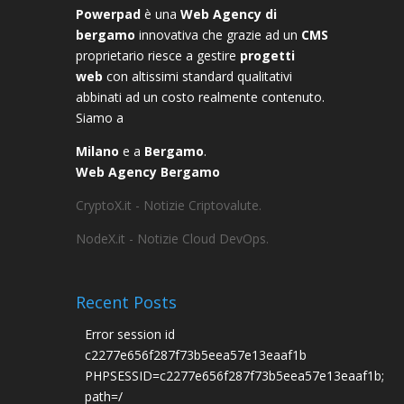
Powerpad
è una
Web Agency di
bergamo
innovativa che grazie ad un
CMS
proprietario riesce a gestire
progetti
web
con altissimi standard qualitativi
abbinati ad un costo realmente contenuto.
Siamo a
Milano
e a
Bergamo
.
Web Agency Bergamo
CryptoX.it - Notizie Criptovalute.
NodeX.it - Notizie Cloud DevOps.
Recent Posts
Error session id
c2277e656f287f73b5eea57e13eaaf1b
PHPSESSID=c2277e656f287f73b5eea57e13eaaf1b;
path=/