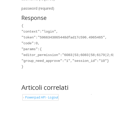
password (required)
Response
{
"context":"login",
"token":"5966343865448dfad17c596.4965465",
"code":0,
"params":{
"editor_permission":"6083|53;6083|58;6179|2;6
"group_need_approve":"1","session_id":"10"}
}
Articoli correlati
«
Powerpad API - Logout