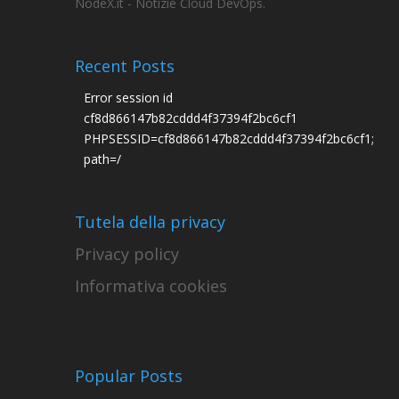
NodeX.it - Notizie Cloud DevOps.
Recent Posts
Error session id
cf8d866147b82cddd4f37394f2bc6cf1
PHPSESSID=cf8d866147b82cddd4f37394f2bc6cf1;
path=/
Tutela della privacy
Privacy policy
Informativa cookies
Popular Posts