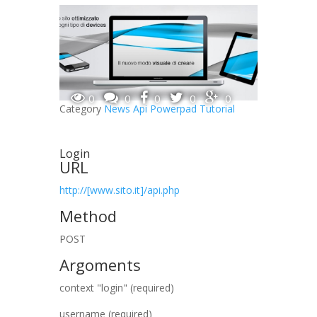
0
0
0
0
0
Category
News
Api
Powerpad
Tutorial
Login
URL
http://[www.sito.it]/api.php
Method
POST
Argoments
context "login" (required)
username (required)