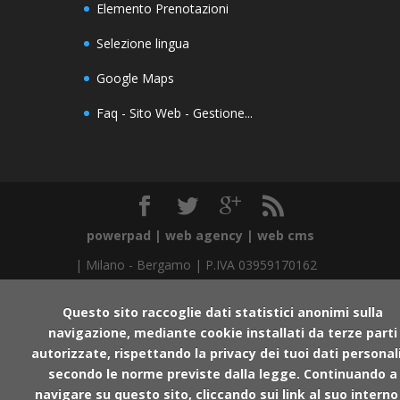
Elemento Prenotazioni
Selezione lingua
Google Maps
Faq - Sito Web - Gestione...
powerpad | web agency | web cms
|
Milano
-
Bergamo
| P.IVA 03959170162
Questo sito raccoglie dati statistici anonimi sulla
navigazione, mediante cookie installati da terze parti
autorizzate, rispettando la privacy dei tuoi dati personal
secondo le norme previste dalla legge. Continuando a
navigare su questo sito, cliccando sui link al suo interno