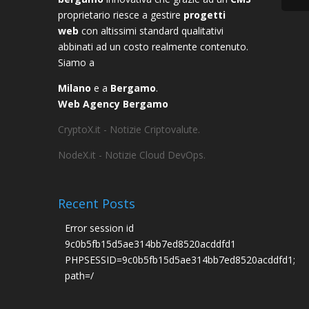
proprietario riesce a gestire
progetti
web
con altissimi standard qualitativi
abbinati ad un costo realmente contenuto.
Siamo a
Milano
e a
Bergamo
.
Web Agency Bergamo
CryptoX.it - Notizie Criptovalute.
NodeX.it - Notizie Cloud DevOps.
Recent Posts
Error session id
9c0b5fb15d5ae314bb7ed8520acddfd1
PHPSESSID=9c0b5fb15d5ae314bb7ed8520acddfd1;
path=/