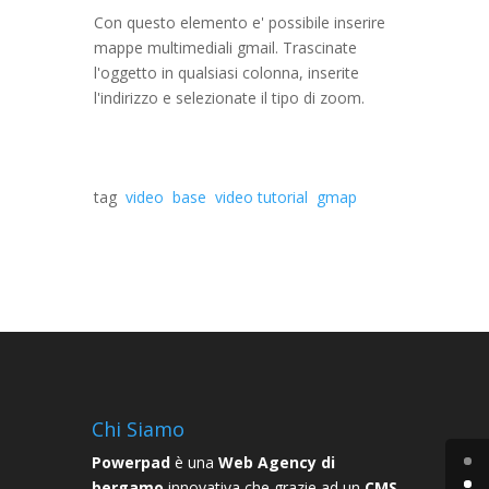
Con questo elemento e' possibile inserire
mappe multimediali gmail. Trascinate
l'oggetto in qualsiasi colonna, inserite
l'indirizzo e selezionate il tipo di zoom.
tag
video
base
video tutorial
gmap
Chi Siamo
Powerpad
è una
Web Agency di
bergamo
innovativa che grazie ad un
CMS