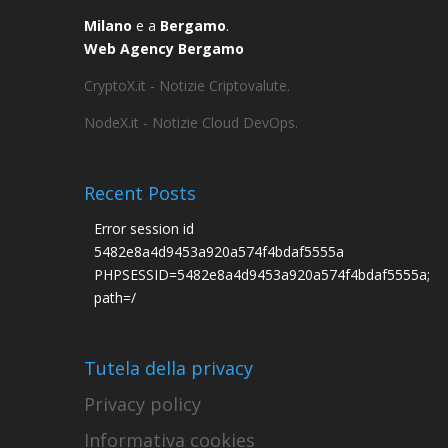
Milano
e a
Bergamo
.
Web Agency Bergamo
CryptoX.it - Notizie Criptovalute.
NodeX.it - Notizie Cloud DevOps.
Recent Posts
Error session id
5482e8a4d9453a920a574f4bdaf5555a
PHPSESSID=5482e8a4d9453a920a574f4bdaf5555a;
path=/
Tutela della privacy
Privacy policy
Informativa cookies