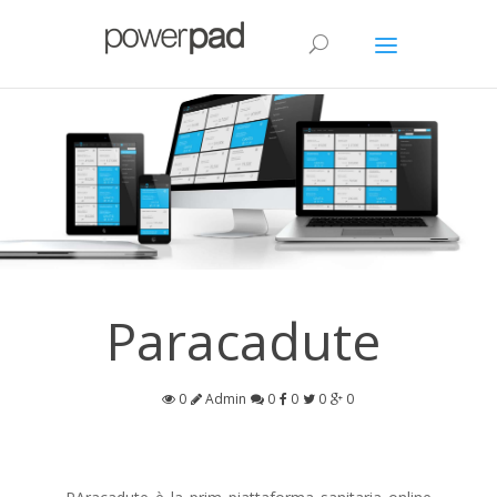
Paracadute
0
Admin
0
0
0
0