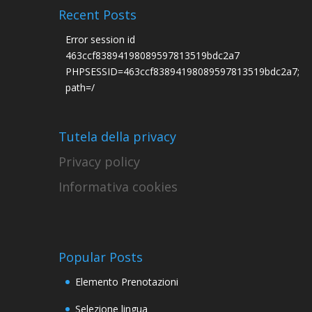
Recent Posts
Error session id
463ccf83894198089597813519bdc2a7
PHPSESSID=463ccf83894198089597813519bdc2a7;
path=/
Tutela della privacy
Privacy policy
Informativa cookies
Popular Posts
Elemento Prenotazioni
Selezione lingua