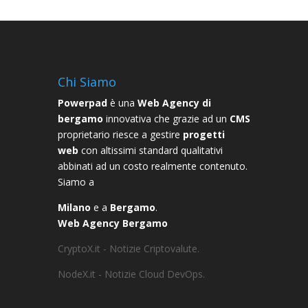
Chi Siamo
Powerpad
è una
Web Agency di
bergamo
innovativa che grazie ad un
CMS
proprietario riesce a gestire
progetti
web
con altissimi standard qualitativi
abbinati ad un costo realmente contenuto.
Siamo a
Milano
e a
Bergamo
.
Web Agency Bergamo
CryptoX.it - Notizie Criptovalute.
NodeX.it - Notizie Cloud DevOps.