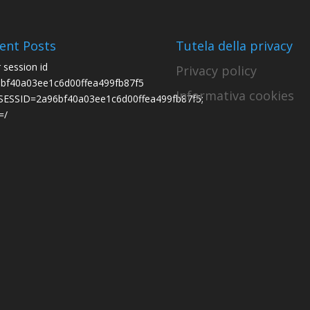
ent Posts
Tutela della privacy
r session id
Privacy policy
bf40a03ee1c6d00ffea499fb87f5
Informativa cookies
ESSID=2a96bf40a03ee1c6d00ffea499fb87f5;
=/