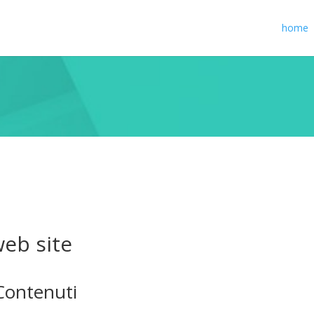
home
web site
 Contenuti