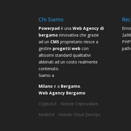
Chi Siamo
Rec
Powerpad
è una
Web Agency di
Erro
bergamo
innovativa che grazie
2a96
ad un
CMS
proprietario riesce a
PHPS
gestire
progetti web
con
path
altissimi standard qualitativi
abbinati ad un costo realmente
contenuto.
Siamo a
Milano
e a
Bergamo
.
Web Agency Bergamo
CryptoX.it - Notizie Criptovalute.
NodeX.it - Notizie Cloud DevOps.