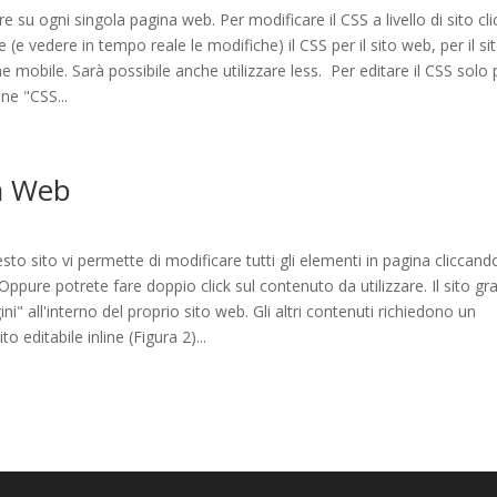
ure su ogni singola pagina web. Per modificare il CSS a livello di sito cl
 (e vedere in tempo reale le modifiche) il CSS per il sito web, per il si
e mobile. Sarà possibile anche utilizzare less. Per editare il CSS solo 
ne "CSS...
ia Web
sto sito vi permette di modificare tutti gli elementi in pagina cliccand
 Oppure potrete fare doppio click sul contenuto da utilizzare. Il sito gra
i" all'interno del proprio sito web. Gli altri contenuti richiedono un
 editabile inline (Figura 2)...