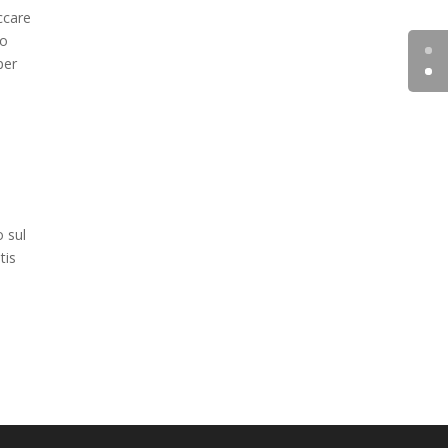
iccare
to
per
o sul
tis