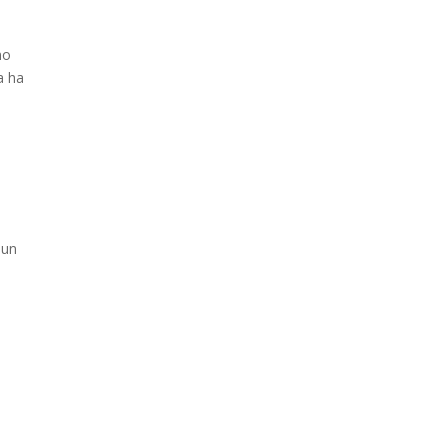
no
a ha
 un