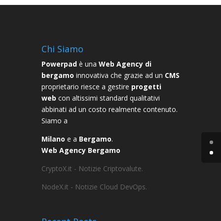
Chi Siamo
Powerpad
è una
Web Agency di
bergamo
innovativa che grazie ad un
CMS
proprietario riesce a gestire
progetti
web
con altissimi standard qualitativi
abbinati ad un costo realmente contenuto.
Siamo a
Milano
e a
Bergamo
.
Web Agency Bergamo
CryptoX.it - Notizie Criptovalute.
NodeX.it - Notizie Cloud DevOps.