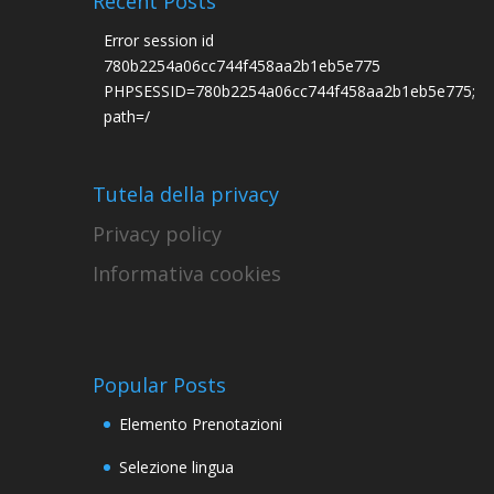
Recent Posts
Error session id
780b2254a06cc744f458aa2b1eb5e775
PHPSESSID=780b2254a06cc744f458aa2b1eb5e775;
path=/
Tutela della privacy
Privacy policy
Informativa cookies
Popular Posts
Elemento Prenotazioni
Selezione lingua