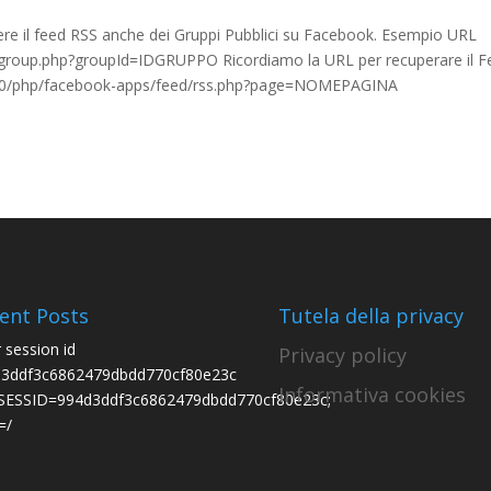
re il feed RSS anche dei Gruppi Pubblici su Facebook. Esempio URL
/group.php?groupId=IDGRUPPO Ricordiamo la URL per recuperare il F
/1.0/php/facebook-apps/feed/rss.php?page=NOMEPAGINA
ent Posts
Tutela della privacy
r session id
Privacy policy
3ddf3c6862479dbdd770cf80e23c
Informativa cookies
ESSID=994d3ddf3c6862479dbdd770cf80e23c;
=/