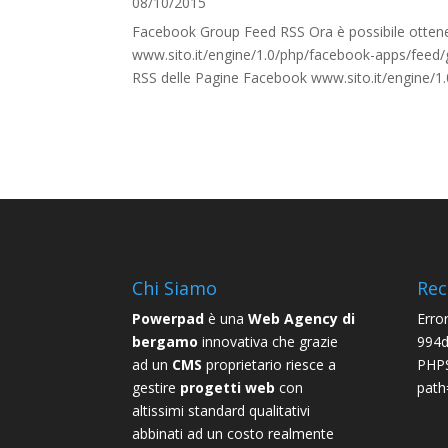
08/10/2015
Facebook Group Feed RSS Ora è possibile ottene
www.sito.it/engine/1.0/php/facebook-apps/feed
RSS delle Pagine Facebook www.sito.it/engine
Chi Siamo
Rec
Powerpad
è una
Web Agency di
Erro
bergamo
innovativa che grazie
994d
ad un
CMS
proprietario riesce a
PHPS
gestire
progetti web
con
path
altissimi standard qualitativi
abbinati ad un costo realmente