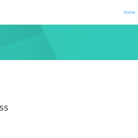
home
ss