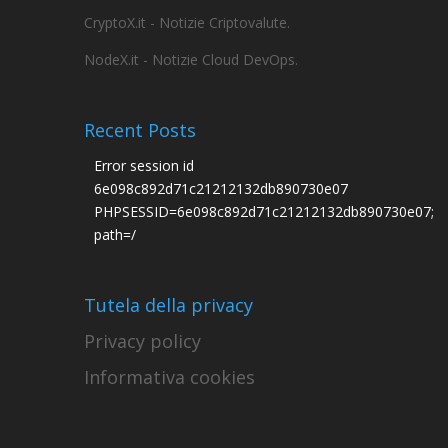
CryptoX.it - Notizie Criptovalute.
NodeX.it - Notizie Cloud DevOps.
Recent Posts
Error session id
6e098c892d71c21212132db890730e07
PHPSESSID=6e098c892d71c21212132db890730e07;
path=/
Tutela della privacy
Privacy policy
Informativa cookies