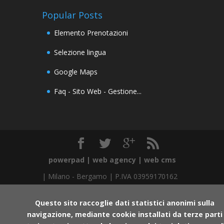
Popular Posts
Elemento Prenotazioni
Selezione lingua
Google Maps
Faq - Sito Web - Gestione...
powerpad | web agency | web cms
|
Milano
-
Bergamo
| P.IVA 03959170162
Questo sito raccoglie dati statistici anonimi sulla
navigazione, mediante cookie installati da terze parti